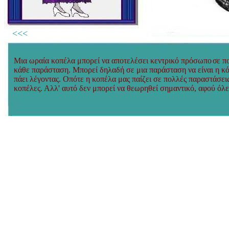
<<<
Μια ωραία κοπέλα μπορεί να αποτελέσει κεντρικό πρόσωπ
ο σ
ε π
κάθε παράσταση. Μπορεί δηλαδή σε μια παράσταση να είναι η κ
πάει λέγοντας. Οπότε η κοπέλα μας παίζει σε πολλές παραστάσε
κοπέλες. Αλλ' αυτό δεν μπορεί να θεωρηθεί σημαντικό, αφού όλε